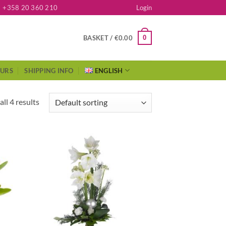
+358 20 360 210
Login
0
BASKET /
€
0.00
OURS
SHIPPING INFO
ENGLISH
ll 4 results