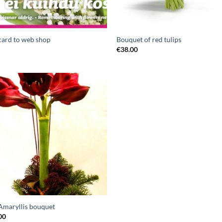
 card to web shop
Bouquet of red tulips
€
38.00
Amaryllis bouquet
00