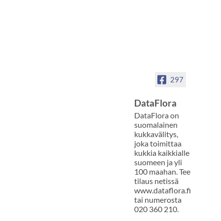
297
DataFlora
DataFlora on
suomalainen
kukkavälitys,
joka toimittaa
kukkia kaikkialle
suomeen ja yli
100 maahan. Tee
tilaus netissä
www.dataflora.fi
tai numerosta
020 360 210.