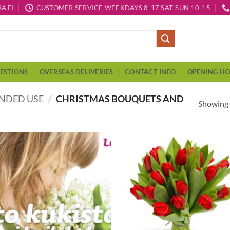
A.FI
CUSTOMER SERVICE WEEKDAYS 8-17 SAT-SUN 10-15
ESTIONS
OVERSEAS DELIVERIES
CONTACT INFO
OPENING H
ENDED USE
/
CHRISTMAS BOUQUETS AND
Showing a