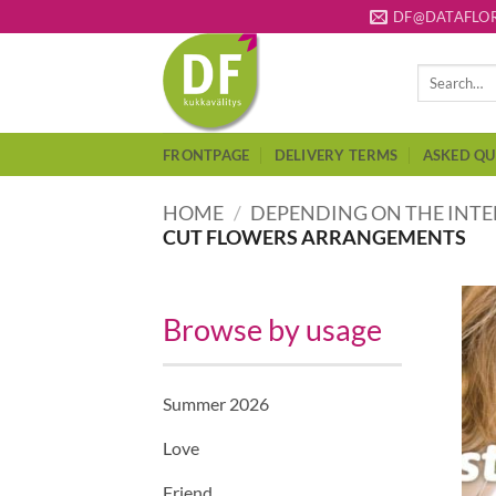
Skip
DF@DATAFLOR
to
content
Search
for:
FRONTPAGE
DELIVERY TERMS
ASKED QU
HOME
/
DEPENDING ON THE INT
CUT FLOWERS ARRANGEMENTS
Browse by usage
Summer 2026
Love
Friend