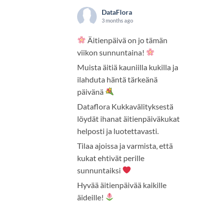
DataFlora
3 months ago
Äitienpäivä on jo tämän
viikon sunnuntaina!
Muista äitiä kauniilla kukilla ja
ilahduta häntä tärkeänä
päivänä
Dataflora Kukkavälityksestä
löydät ihanat äitienpäiväkukat
helposti ja luotettavasti.
Tilaa ajoissa ja varmista, että
kukat ehtivät perille
sunnuntaiksi
Hyvää äitienpäivää kaikille
äideille!
Photo