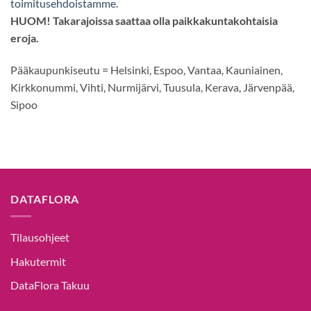
toimitusehdoistamme.
HUOM! Takarajoissa saattaa olla paikkakuntakohtaisia
eroja.
Pääkaupunkiseutu = Helsinki, Espoo, Vantaa, Kauniainen,
Kirkkonummi, Vihti, Nurmijärvi, Tuusula, Kerava, Järvenpää,
Sipoo
DATAFLORA
Tilausohjeet
Hakutermit
DataFlora Takuu