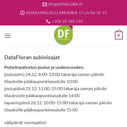
Skip
DF@DATAFLORA.FI
to
ASIAKASPALVELU ARKISIN 8-17 LA-SU 10-15
content
+358 20 360 210
0
DataFloran aukioloajat
Puhelinpalvelun joulun ja uudenvuoden.
jouluaatto 24.12. 8:00-13:00 takaraja saman päivän
tilauksille pääkaupunkiseudulle 10:00
joulupäivä 25.12. 11:00-15:00 takaraja saman päivän
tilauksislle pääkaupunkiseudulle 14:00
tapaninpäivä 26.12. 10:00-15:00 takaraja saman päivän
tilauksille pääkaupunkiseudulle 15:00
välipäivät normaalisti