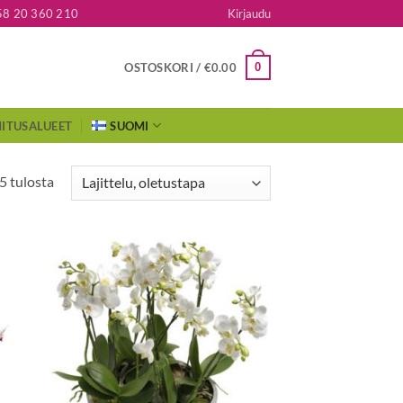
58 20 360 210
Kirjaudu
0
OSTOSKORI /
€
0.00
ITUSALUEET
SUOMI
5 tulosta