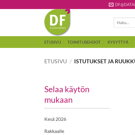
Skip
DF@DATAF
to
content
Etsi:
ETUSIVU
TOIMITUSEHDOT
KYSYTTYÄ
ETUSIVU
/
ISTUTUKSET JA RUUK
Selaa käytön
mukaan
Kesä 2026
Rakkaalle