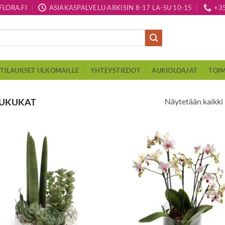
LORA.FI
ASIAKASPALVELU ARKISIN 8-17 LA-SU 10-15
+3
TILAUKSET ULKOMAILLE
YHTEYSTIEDOT
AUKIOLOAJAT
TOIM
Näytetään kaikki 
KUKUKAT