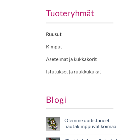
Tuoteryhmät
Ruusut
Kimput
Asetelmat ja kukkakorit
Istutukset ja ruukkukukat
Blogi
Olemme uudistaneet
15
hautakimppuvalikoimaa
touko
Ei
kommentteja