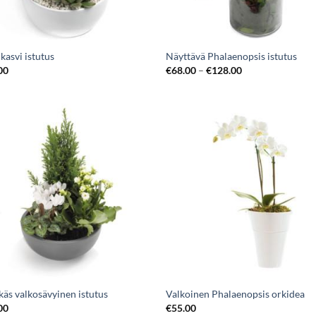
kasvi istutus
Näyttävä Phalaenopsis istutus
00
€
68.00
–
€
128.00
käs valkosävyinen istutus
Valkoinen Phalaenopsis orkidea
00
€
55.00