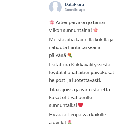
DataFlora
3 months ago
Äitienpäivä on jo tämän
viikon sunnuntaina!
Muista äitiä kauniilla kukilla ja
ilahduta häntä tärkeänä
päivänä
Dataflora Kukkavälityksestä
löydät ihanat äitienpäiväkukat
helposti ja luotettavasti.
Tilaa ajoissa ja varmista, että
kukat ehtivät perille
sunnuntaiksi
Hyvää äitienpäivää kaikille
äideille!
Photo