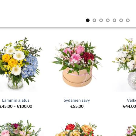
Lämmin ajatus
Sydämen sävy
Valk
€
45.00
–
€
100.00
€
55.00
€
44.0