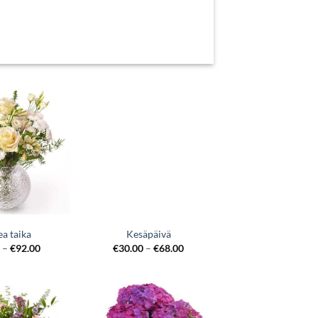
ea taika
Kesäpäivä
0
–
€
92.00
€
30.00
–
€
68.00