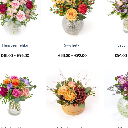
Hempeä hehku
Syyshetki
Sävy
€
48.00
–
€
96.00
€
38.00
–
€
92.00
€
54.00