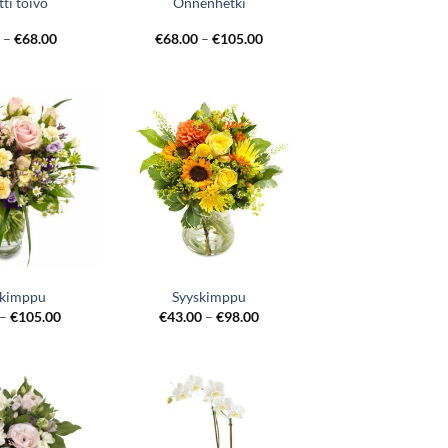
tti toivo
Onnenhetki
0
–
€
68.00
€
68.00
–
€
105.00
kimppu
Syyskimppu
–
€
105.00
€
43.00
–
€
98.00