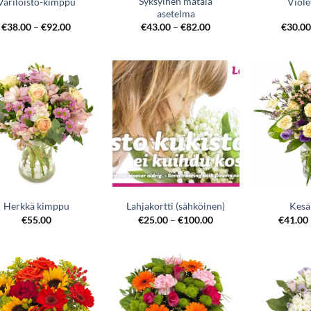
Syksyinen matala
Väriloisto-kimppu
Viole
asetelma
€
38.00
–
€
92.00
€
43.00
–
€
82.00
€
30.0
Herkkä kimppu
Lahjakortti (sähköinen)
Kesä
€
55.00
€
25.00
–
€
100.00
€
41.00