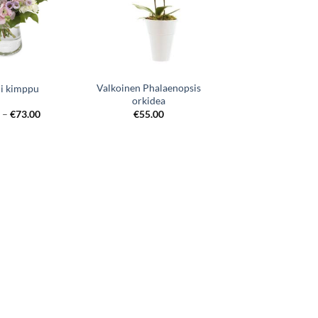
Valkoinen Phalaenopsis
li kimppu
orkidea
0
–
€
73.00
€
55.00