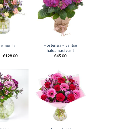
Hortensia – valitse
harmonia
haluamasi väri!
–
€
128.00
€
45.00