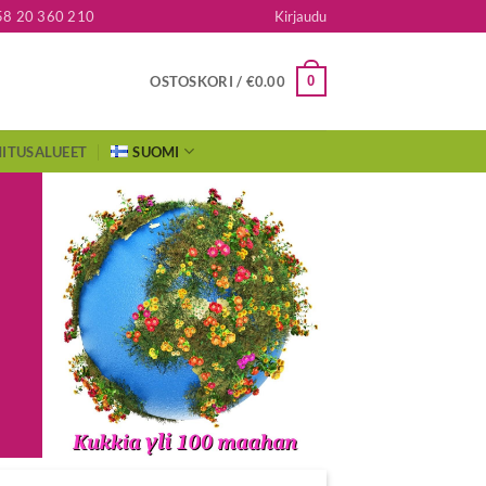
58 20 360 210
Kirjaudu
0
OSTOSKORI /
€
0.00
ITUSALUEET
SUOMI