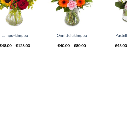
Lämpö-kimppu
Onnittelukimppu
Pastel
€
48.00
–
€
128.00
€
40.00
–
€
80.00
€
43.0