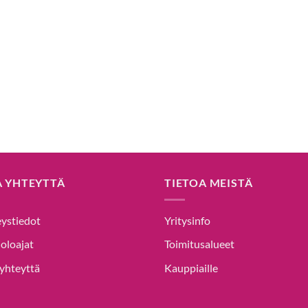
A YHTEYTTÄ
TIETOA MEISTÄ
ystiedot
Yritysinfo
oloajat
Toimitusalueet
yhteyttä
Kauppiaille