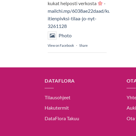
kukat helposti verkosta
-
mailchi.mp/6038ae22daad/kukat-
itienpivksi-tilaa-jo-nyt-
3261128
Photo
View on Facebook
·
Share
DataFlora
3 months ago
Äitienpäivä 10.5 lähestyy –
DATAFLORA
OT
muista äitiä kukilla
-
mailchi.mp/9762b73c8420/kukat-
Tilausohjeet
Yhte
itienpivksi-tilaa-jo-nyt-
Hakutermit
Auki
3261117
DataFlora Takuu
Ota 
Photo
View on Facebook
·
Share