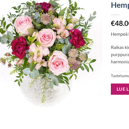
Hemp
€
48.
Hempeä 
Raikas k
purppura
harmonia
Tuotetunn
LUE 