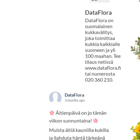
DataFlora
DataFlora on
suomalainen
kukkavälitys,
joka toimittaa
kukkia kaikkialle
suomeen ja yli
100 maahan. Tee
tilaus netissä
www.dataflora.fi
tai numerosta
020 360 210.
DataFlora
3 months ago
Äitienpäivä on jo tämän
viikon sunnuntaina!
Muista äitiä kauniilla kukilla
ja ilahduta häntä tärkeänä