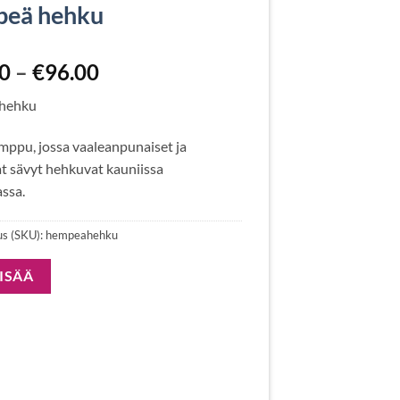
eä hehku
00
–
€
96.00
hehku
imppu, jossa vaaleanpunaiset ja
t sävyt hehkuvat kauniissa
ssa.
us (SKU):
hempeahehku
LISÄÄ