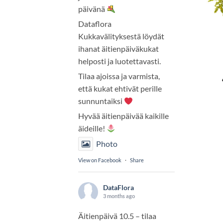
päivänä
Dataflora
Kukkavälityksestä löydät
ihanat äitienpäiväkukat
helposti ja luotettavasti.
Tilaa ajoissa ja varmista,
että kukat ehtivät perille
sunnuntaiksi
Hyvää äitienpäivää kaikille
äideille!
Photo
View on Facebook
·
Share
DataFlora
3 months ago
Äitienpäivä 10.5 – tilaa