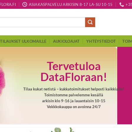
LORA.FI
ASIAKASPALVELU ARKISIN 8-17 LA-SU 10-15
+3
TILAUKSET ULKOMAILLE
AUKIOLOAJAT
YHTEYSTIEDOT
TOIM
Tervetuloa
DataFloraan!
Tilaa kukat netistä – kukkatoimitukset helposti kaikkialle!
Toimistomme palvelemme kesällä
arkisin klo 9-16 ja lauantaisin 10-15
Vekkkokauppa on avoinna 24/7