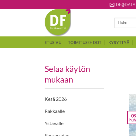
Skip
DF@DATAF
to
content
Etsi:
ETUSIVU
TOIMITUSEHDOT
KYSYTTYÄ
Selaa käytön
mukaan
Kesä 2026
Rakkaalle
0
huh
Ystävälle
Parane pian