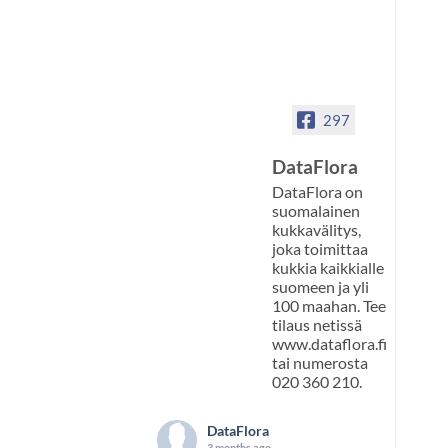
297
DataFlora
DataFlora on
suomalainen
kukkavälitys,
joka toimittaa
kukkia kaikkialle
suomeen ja yli
100 maahan. Tee
tilaus netissä
www.dataflora.fi
tai numerosta
020 360 210.
DataFlora
3 months ago