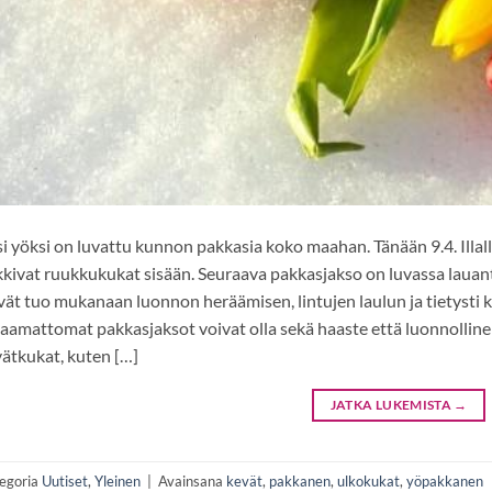
i yöksi on luvattu kunnon pakkasia koko maahan. Tänään 9.4. Illalla
kivat ruukkukukat sisään. Seuraava pakkasjakso on luvassa lauan
ät tuo mukanaan luonnon heräämisen, lintujen laulun ja tietysti 
aamattomat pakkasjaksot voivat olla sekä haaste että luonnolline
ätkukat, kuten […]
JATKA LUKEMISTA
→
egoria
Uutiset
,
Yleinen
|
Avainsana
kevät
,
pakkanen
,
ulkokukat
,
yöpakkanen