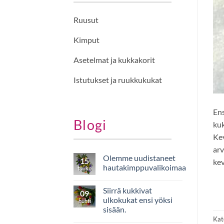
Ruusut
Kimput
Asetelmat ja kukkakorit
Istutukset ja ruukkukukat
Ens
Blogi
kuk
Kev
arv
Olemme uudistaneet
15
kev
hautakimppuvalikoimaa
touko
Ei
kommentteja
Siirrä kukkivat
artikkeliin
09
Olemme
ulkokukat ensi yöksi
huhti
uudistaneet
sisään.
hautakimppuvalikoimaa
Kat
Ei