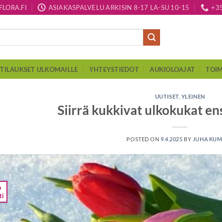
LORA.FI
ASIAKASPALVELU ARKISIN 8-17 LA-SU 10-15
+3
TILAUKSET ULKOMAILLE
YHTEYSTIEDOT
AUKIOLOAJAT
TOIM
UUTISET
,
YLEINEN
Siirrä kukkivat ulkokukat ens
POSTED ON
9.4.2025
BY
JUHA KU
9
ti