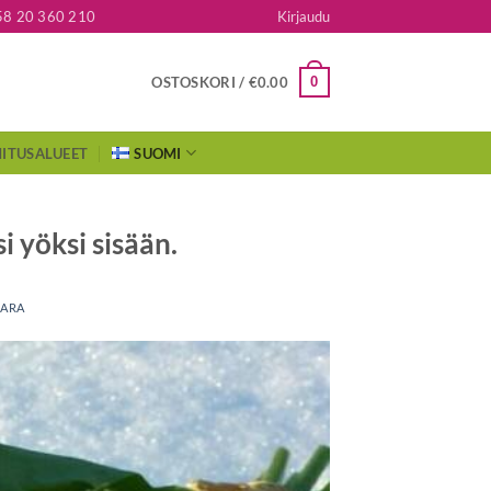
58 20 360 210
Kirjaudu
0
OSTOSKORI /
€
0.00
ITUSALUEET
SUOMI
i yöksi sisään.
MARA