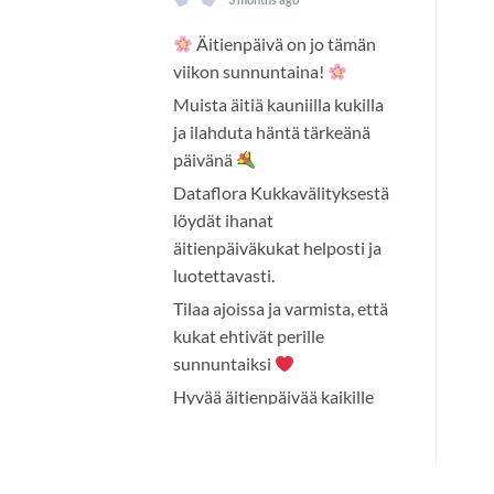
Äitienpäivä on jo tämän
viikon sunnuntaina!
Muista äitiä kauniilla kukilla
ja ilahduta häntä tärkeänä
päivänä
Dataflora Kukkavälityksestä
löydät ihanat
äitienpäiväkukat helposti ja
luotettavasti.
Tilaa ajoissa ja varmista, että
kukat ehtivät perille
sunnuntaiksi
Hyvää äitienpäivää kaikille
äideille!
Photo