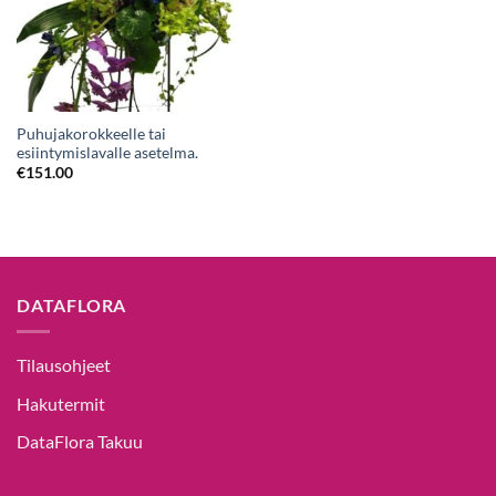
Puhujakorokkeelle tai
esiintymislavalle asetelma.
€
151.00
DATAFLORA
Tilausohjeet
Hakutermit
DataFlora Takuu