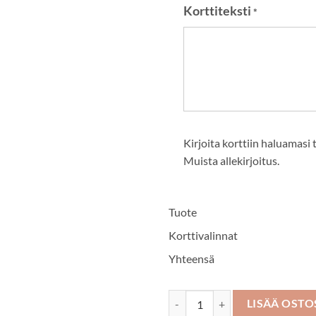
Korttiteksti
*
Kirjoita korttiin haluamasi 
Muista allekirjoitus.
Tuote
Korttivalinnat
Yhteensä
Arkkulaite No 12 määrä
LISÄÄ OSTO