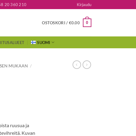
58 20 360 210
Kirjaudu
0
OSTOSKORI /
€
0.00
ITUSALUEET
SUOMI
KSEN MUKAAN
/
ista ruusua ja
stevihreitä. Kuvan