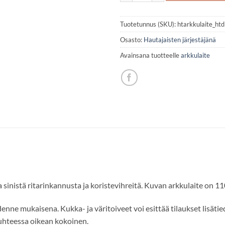
Tuotetunnus (SKU):
htarkkulaite_htd
Osasto:
Hautajaisten järjestäjänä
Avainsana tuotteelle
arkkulaite
 sinistä ritarinkannusta ja koristevihreitä. Kuvan arkkulaite on 11
enne mukaisena. Kukka- ja väritoiveet voi esittää tilaukset lisätie
suhteessa oikean kokoinen.