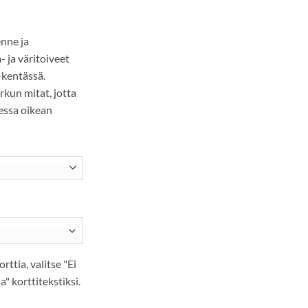
enne ja
 ja väritoiveet
 -kentässä.
rkun mitat, jotta
essa oikean
orttia, valitse "Ei
ia" korttitekstiksi.