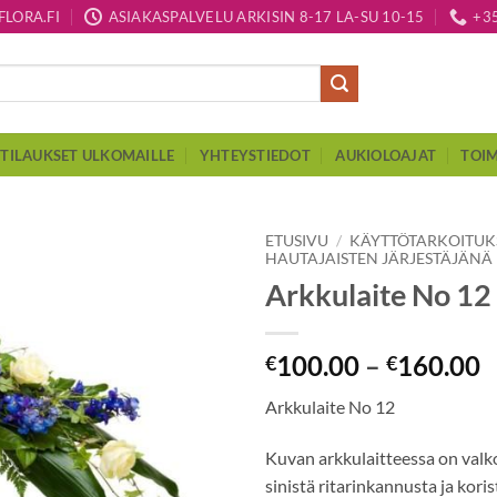
LORA.FI
ASIAKASPALVELU ARKISIN 8-17 LA-SU 10-15
+3
TILAUKSET ULKOMAILLE
YHTEYSTIEDOT
AUKIOLOAJAT
TOIM
ETUSIVU
/
KÄYTTÖTARKOITU
HAUTAJAISTEN JÄRJESTÄJÄNÄ
Arkkulaite No 12
100.00
–
160.00
€
€
Arkkulaite No 12
Kuvan arkkulaitteessa on valko
sinistä ritarinkannusta ja kori