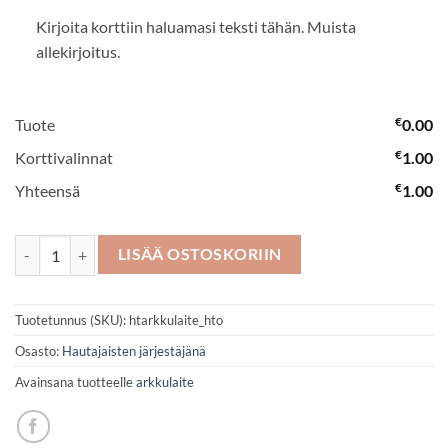
Kirjoita korttiin haluamasi teksti tähän. Muista
allekirjoitus.
€
Tuote
0.00
€
Korttivalinnat
1.00
€
Yhteensä
1.00
Arkkulaite No 7 määrä
LISÄÄ OSTOSKORIIN
Tuotetunnus (SKU):
htarkkulaite_hto
Osasto:
Hautajaisten järjestäjänä
Avainsana tuotteelle
arkkulaite