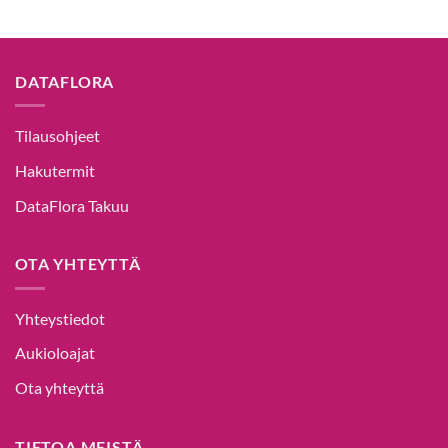
DATAFLORA
Tilausohjeet
Hakutermit
DataFlora Takuu
OTA YHTEYTTÄ
Yhteystiedot
Aukioloajat
Ota yhteyttä
TIETOA MEISTÄ