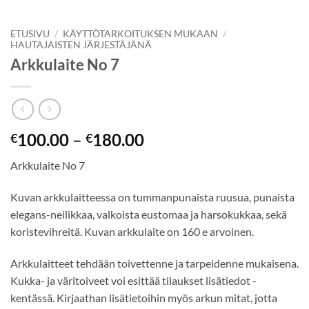
ETUSIVU
/
KÄYTTÖTARKOITUKSEN MUKAAN
/
HAUTAJAISTEN JÄRJESTÄJÄNÄ
Arkkulaite No 7
100.00
–
180.00
€
€
Arkkulaite No 7
Kuvan arkkulaitteessa on tummanpunaista ruusua, punaista
elegans-neilikkaa, valkoista eustomaa ja harsokukkaa, sekä
koristevihreitä. Kuvan arkkulaite on 160 e arvoinen.
Arkkulaitteet tehdään toivettenne ja tarpeidenne mukaisena.
Kukka- ja väritoiveet voi esittää tilaukset lisätiedot -
kentässä. Kirjaathan lisätietoihin myös arkun mitat, jotta