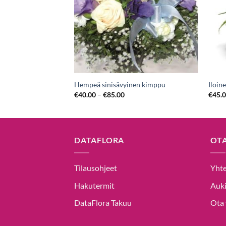
aisia ruusuja
Hempeä sinisävyinen kimppu
Iloin
€
40.00
–
€
85.00
€
45.
DATAFLORA
OT
Tilausohjeet
Yhte
Hakutermit
Auki
DataFlora Takuu
Ota 