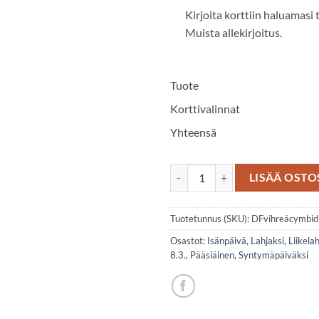
Kirjoita korttiin haluamasi 
Muista allekirjoitus.
Tuote
Korttivalinnat
Yhteensä
Cymbidium orkideanoksa määrä
LISÄÄ OSTO
Tuotetunnus (SKU):
DFvihreäcymbid
Osastot:
Isänpäivä
,
Lahjaksi
,
Liikela
8.3.
,
Pääsiäinen
,
Syntymäpäiväksi