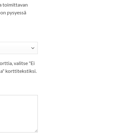
a toimittavan
on pysyessä
orttia, valitse "Ei
ia" korttitekstiksi.