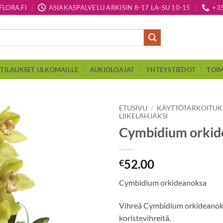
LORA.FI
ASIAKASPALVELU ARKISIN 8-17 LA-SU 10-15
+3
TILAUKSET ULKOMAILLE
AUKIOLOAJAT
YHTEYSTIEDOT
TOIM
ETUSIVU
/
KÄYTTÖTARKOITU
LIIKELAHJAKSI
Cymbidium orkid
52.00
€
Cymbidium orkideanoksa
Vihreä Cymbidium orkideanok
koristevihreitä.