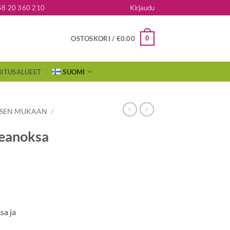
58 20 360 210
Kirjaudu
0
OSTOSKORI /
€
0.00
ITUSALUEET
SUOMI
KSEN MUKAAN
/
eanoksa
sa ja