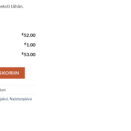
teksti tähän.
€
52.00
€
1.00
€
53.00
SKORIIN
ium
hjaksi
,
Naistenpäivä