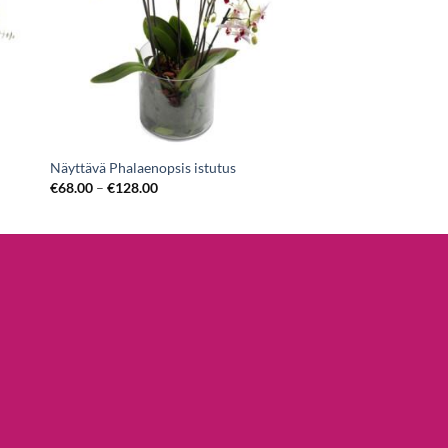
Näyttävä Phalaenopsis istutus
€
68.00
–
€
128.00