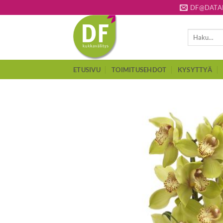
Skip
DF@DATAF
to
content
Etsi:
ETUSIVU
TOIMITUSEHDOT
KYSYTTYÄ