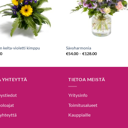
en kelta-violetti kimppu
Sävyharmonia
00
€
54.00
–
€
128.00
A YHTEYTTÄ
TIETOA MEISTÄ
ystiedot
Yritysinfo
oloajat
Toimitusalueet
yhteyttä
Kauppiaille