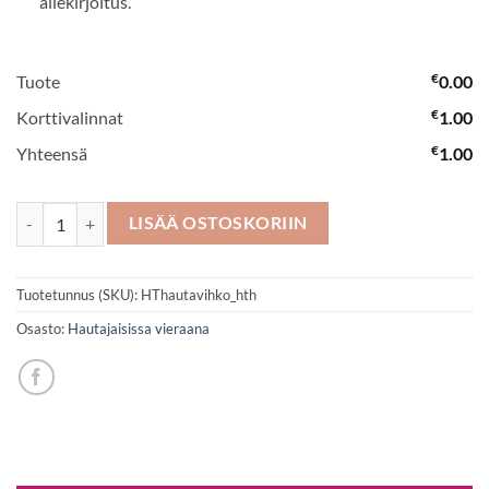
allekirjoitus.
€
Tuote
0.00
€
Korttivalinnat
1.00
€
Yhteensä
1.00
Hautavihko No 16 määrä
LISÄÄ OSTOSKORIIN
Tuotetunnus (SKU):
HThautavihko_hth
Osasto:
Hautajaisissa vieraana