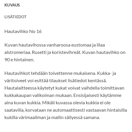
KUVAUS
LISÄTIEDOT
Hautavihko No 16
Kuvan hautavihossa vanharoosa eustomaa ja lilaa
alstromeriaa. Rusetti ja koristevihreät. Kuvan hautavihko on
90 e hintainen.
Hautavihkot tehdään toivettenne mukaisena. Kukka- ja
väritoiveet voi esittää tilaukset lisätiedot kentässä.
Hautalaitteessa käytetyt kukat voivat vaihdella toimittavan
kukkakaupan valikoiman mukaan. Ensisijaisesti käytämme
aina kuvan kukkia. Mikäli kuvassa olevia kukkia ei ole
saatavilla, korvataan ne automaattisesti vastaavan hintaisilla
kukilla värimaailman ja mallin säilyessä samana.