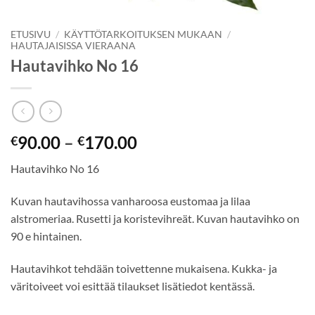
ETUSIVU
/
KÄYTTÖTARKOITUKSEN MUKAAN
/
HAUTAJAISISSA VIERAANA
Hautavihko No 16
90.00
–
170.00
€
€
Hautavihko No 16
Kuvan hautavihossa vanharoosa eustomaa ja lilaa
alstromeriaa. Rusetti ja koristevihreät. Kuvan hautavihko on
90 e hintainen.
Hautavihkot tehdään toivettenne mukaisena. Kukka- ja
väritoiveet voi esittää tilaukset lisätiedot kentässä.