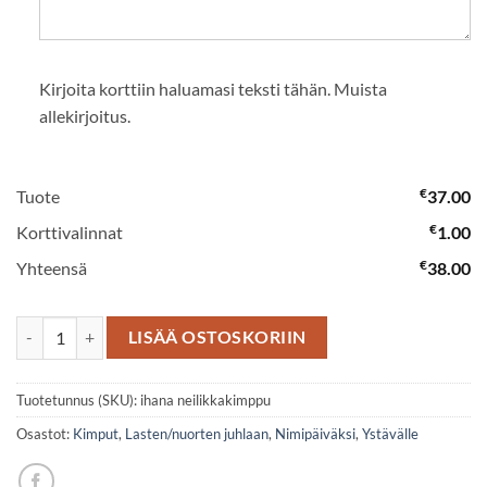
Kirjoita korttiin haluamasi teksti tähän. Muista
allekirjoitus.
€
Tuote
37.00
€
Korttivalinnat
1.00
€
Yhteensä
38.00
Ihana neilikkakimppu määrä
LISÄÄ OSTOSKORIIN
Tuotetunnus (SKU):
ihana neilikkakimppu
Osastot:
Kimput
,
Lasten/nuorten juhlaan
,
Nimipäiväksi
,
Ystävälle