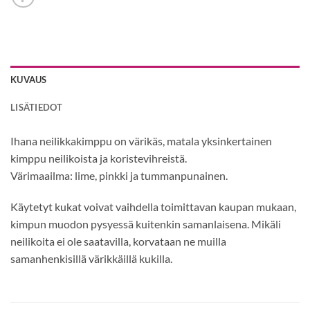
KUVAUS
LISÄTIEDOT
Ihana neilikkakimppu on värikäs, matala yksinkertainen
kimppu neilikoista ja koristevihreistä.
Värimaailma: lime, pinkki ja tummanpunainen.
Käytetyt kukat voivat vaihdella toimittavan kaupan mukaan,
kimpun muodon pysyessä kuitenkin samanlaisena. Mikäli
neilikoita ei ole saatavilla, korvataan ne muilla
samanhenkisillä värikkäillä kukilla.