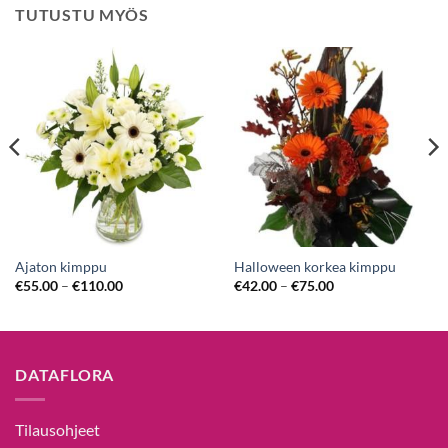
TUTUSTU MYÖS
Ajaton kimppu
Halloween korkea kimppu
€
55.00
–
€
110.00
€
42.00
–
€
75.00
DATAFLORA
Tilausohjeet