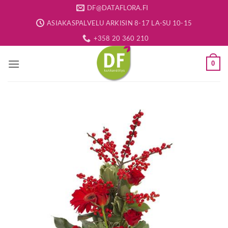
Skip
DF@DATAFLORA.FI
to
ASIAKASPALVELU ARKISIN 8-17 LA-SU 10-15
content
+358 20 360 210
0