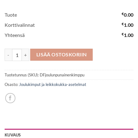
€
Tuote
0.00
€
Korttivalinnat
1.00
€
Yhteensä
1.00
Joulunpunainen kimppu määrä
LISÄÄ OSTOSKORIIN
Tuotetunnus (SKU):
DFjoulunpunainenkimppu
Osasto:
Joulukimput ja leikkokukka-asetelmat
KUVAUS