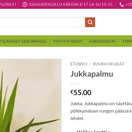
LORA.FI
ASIAKASPALVELU ARKISIN 8-17 LA-SU 10-15
+3
TILAUKSET ULKOMAILLE
YHTEYSTIEDOT
AUKIOLOAJAT
TOIM
ETUSIVU
/
RUUKKUKUKAT
Jukkapalmu
55.00
€
Jukka, Jukkapalmu on näyttävä
pölkkymäisen rungon päässä k
lehdet.
Valitse kortti