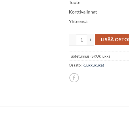
Tuote
Korttivalinnat
Yhteensä
Jukkapalmu määrä
LISÄÄ OSTO
Tuotetunnus (SKU):
jukka
Osasto:
Ruukkukukat