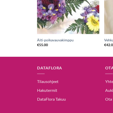
ukussa
Äiti-poikavauvakimppu
Vehk
€
55.00
€
42.
DATAFLORA
OT
Tilausohjeet
Yhte
Hakutermit
Auki
DataFlora Takuu
Ota 