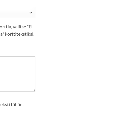
orttia, valitse "Ei
ia" korttitekstiksi.
teksti tähän.