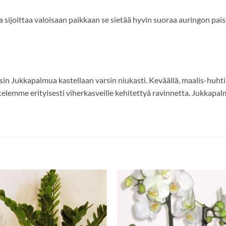
 sijoittaa valoisaan paikkaan se sietää hyvin suoraa auringon pais
isin Jukkapalmua kastellaan varsin niukasti. Keväällä, maalis-huh
ttelemme erityisesti viherkasveille kehitettyä ravinnetta. Jukkapa