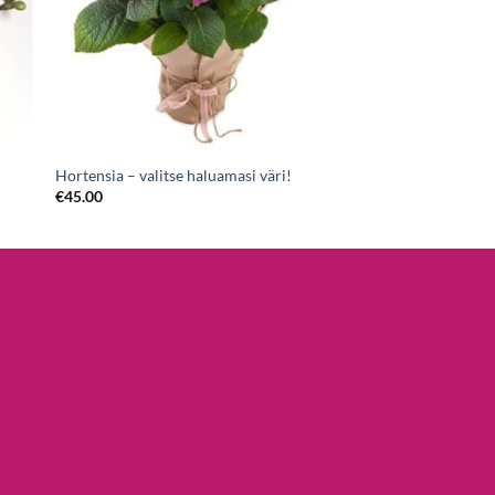
Hortensia – valitse haluamasi väri!
€
45.00