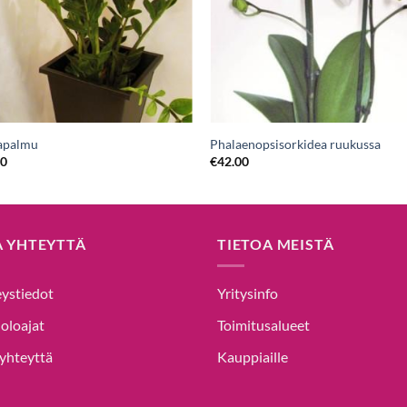
apalmu
Phalaenopsisorkidea ruukussa
00
€
42.00
A YHTEYTTÄ
TIETOA MEISTÄ
ystiedot
Yritysinfo
oloajat
Toimitusalueet
yhteyttä
Kauppiaille