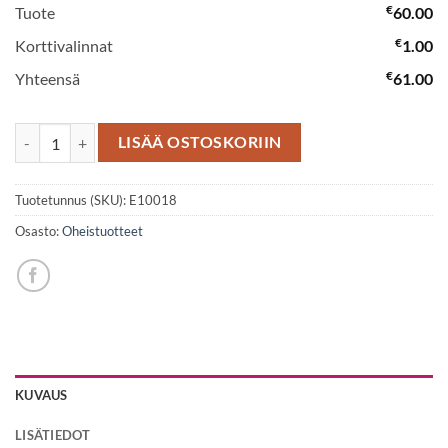
€
Tuote
60.00
€
Korttivalinnat
1.00
€
Yhteensä
61.00
Lahjakoristeltu kuohuviini-/shampanjapullo määrä
LISÄÄ OSTOSKORIIN
Tuotetunnus (SKU):
E10018
Osasto:
Oheistuotteet
KUVAUS
LISÄTIEDOT