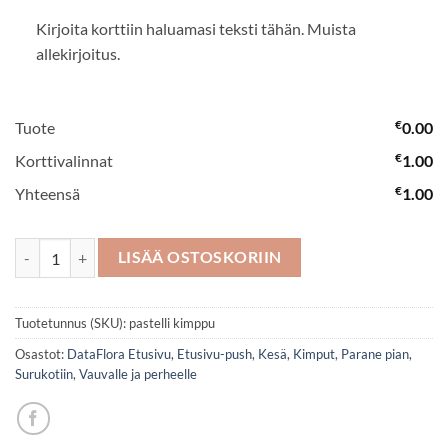
Kirjoita korttiin haluamasi teksti tähän. Muista
allekirjoitus.
€
Tuote
0.00
€
Korttivalinnat
1.00
€
Yhteensä
1.00
Pastelli kimppu määrä
LISÄÄ OSTOSKORIIN
Tuotetunnus (SKU):
pastelli kimppu
Osastot:
DataFlora Etusivu
,
Etusivu-push
,
Kesä
,
Kimput
,
Parane pian
,
Surukotiin
,
Vauvalle ja perheelle