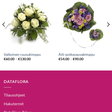
Valkoinen ruusukimppu
Äiti-poikavauvakimppu
€
60.00
–
€
130.00
€
54.00
–
€
90.00
DATAFLORA
Tilausohjeet
Hakutermit