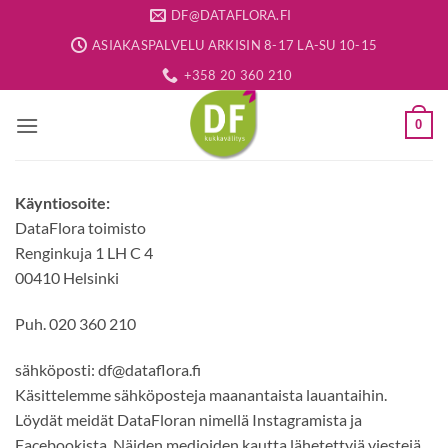
Skip
DF@DATAFLORA.FI
to
ASIAKASPALVELU ARKISIN 8-17 LA-SU 10-15
content
+358 20 360 210
0
Käyntiosoite:
DataFlora toimisto
Renginkuja 1 LH C 4
00410 Helsinki
Puh. 020 360 210
sähköposti: df@dataflora.fi
Käsittelemme sähköposteja maanantaista lauantaihin.
Löydät meidät DataFloran nimellä Instagramista ja
Facebookista. Näiden medioiden kautta lähetettyjä viestejä