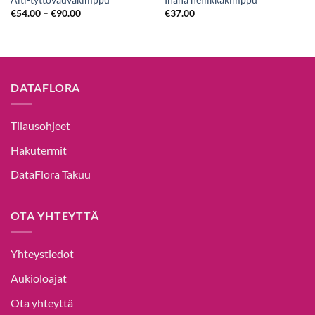
Äiti-tyttövauvakimppu
Ihana neilikkakimppu
€
54.00
–
€
90.00
€
37.00
DATAFLORA
Tilausohjeet
Hakutermit
DataFlora Takuu
OTA YHTEYTTÄ
Yhteystiedot
Aukioloajat
Ota yhteyttä