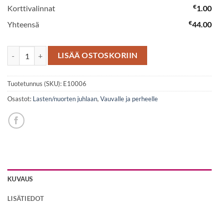
€
Korttivalinnat
1.00
€
Yhteensä
44.00
Hempeä vaaleanpunasävyinen kimppu määrä
LISÄÄ OSTOSKORIIN
Tuotetunnus (SKU):
E10006
Osastot:
Lasten/nuorten juhlaan
,
Vauvalle ja perheelle
KUVAUS
LISÄTIEDOT