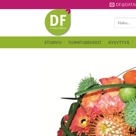
Skip
DF@DATAF
to
content
Etsi:
ETUSIVU
TOIMITUSEHDOT
KYSYTTYÄ