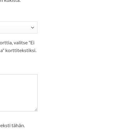
orttia, valitse "Ei
ia" korttitekstiksi.
teksti tähän.