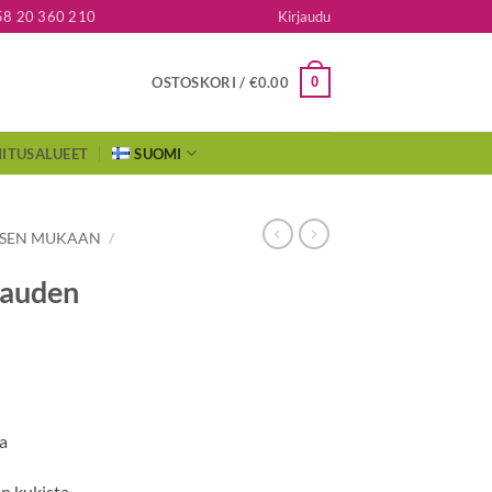
58 20 360 210
Kirjaudu
0
OSTOSKORI /
€
0.00
ITUSALUEET
SUOMI
KSEN MUKAAN
/
kauden
a
n kukista.