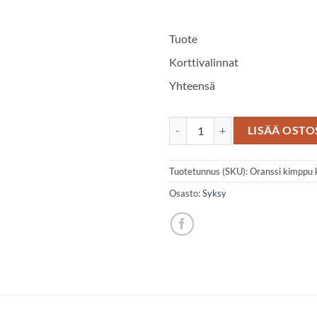
Tuote
Korttivalinnat
Yhteensä
Oranssi kimppu kauden kukista 
LISÄÄ OSTO
Tuotetunnus (SKU):
Oranssi kimppu 
Osasto:
Syksy