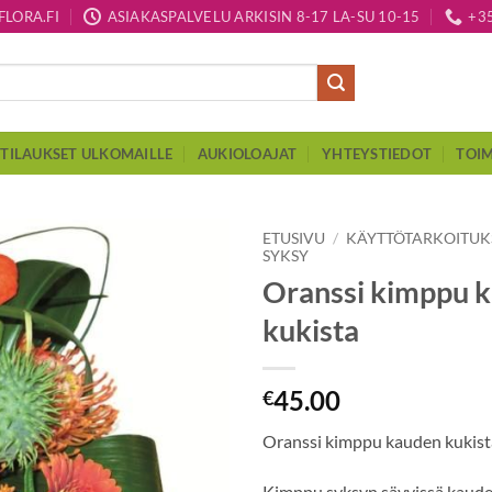
LORA.FI
ASIAKASPALVELU ARKISIN 8-17 LA-SU 10-15
+3
TILAUKSET ULKOMAILLE
AUKIOLOAJAT
YHTEYSTIEDOT
TOIM
ETUSIVU
/
KÄYTTÖTARKOITU
SYKSY
Oranssi kimppu 
kukista
45.00
€
Oranssi kimppu kauden kukist
Kimppu syksyn sävyissä kaude