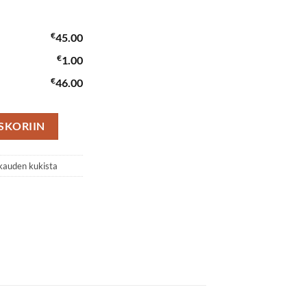
€
45.00
€
1.00
€
46.00
määrä
SKORIIN
kauden kukista