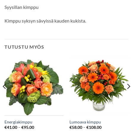
Syysillan kimppu
Kimppu syksyn sävyissä kauden kukista.
TUTUSTU MYÖS
Energiakimppu
Lumoava kimppu
€
41.00
–
€
95.00
€
58.00
–
€
108.00