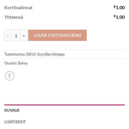
€
Korttivalinnat
1.00
€
Yhteensä
1.00
Syysillan kimppu määrä
LISÄÄ OSTOSKORIIN
Tuotetunnus (SKU):
Syysillan kimppu
Osasto:
Syksy
KUVAUS
LISÄTIEDOT