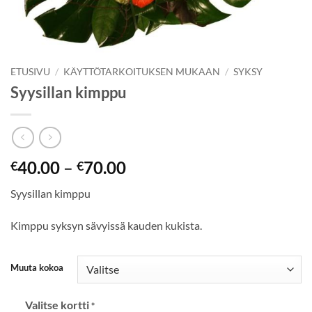
ETUSIVU
/
KÄYTTÖTARKOITUKSEN MUKAAN
/
SYKSY
Syysillan kimppu
40.00
–
70.00
€
€
Syysillan kimppu
Kimppu syksyn sävyissä kauden kukista.
Muuta kokoa
Valitse kortti
*