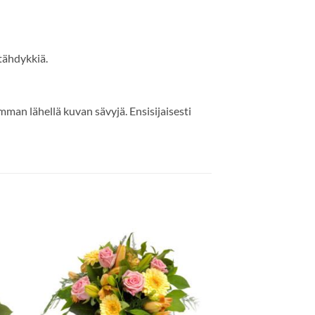
tähdykkiä.
mman lähellä kuvan sävyjä. Ensisijaisesti