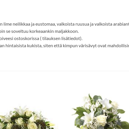
 lime neilikkaa ja eustomaa, valkoista ruusua ja valkoista arabian
oin se soveltuu korkeaankin maljakkoon.
iveesi ostoskorissa ( tilauksen lisätiedot).
n hintaisista kukista, siten että kimpun värisävyt ovat mahdollisi