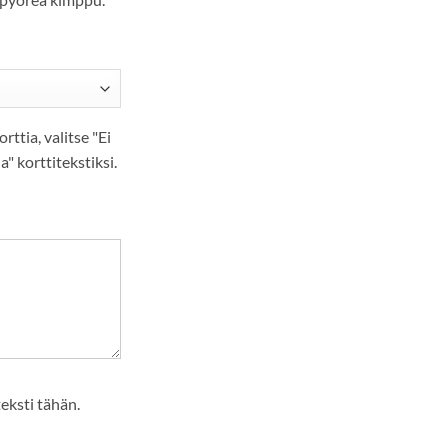
orttia, valitse "Ei
ia" korttitekstiksi.
teksti tähän.