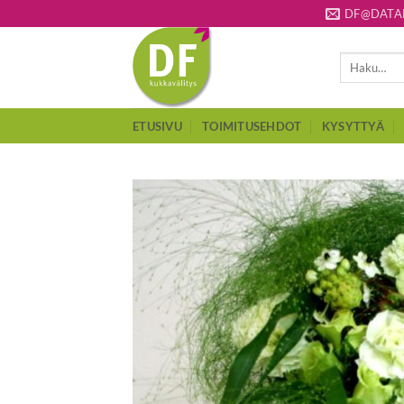
Skip
DF@DATAF
to
content
Etsi:
ETUSIVU
TOIMITUSEHDOT
KYSYTTYÄ