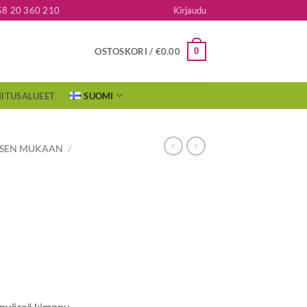
58 20 360 210
Kirjaudu
0
OSTOSKORI /
€
0.00
ITUSALUEET
SUOMI
KSEN MUKAAN
/
 pyöreä kimppu.