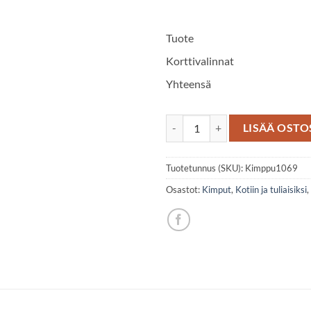
Tuote
Korttivalinnat
Yhteensä
Vihreäsävyinen sekakimppu määr
LISÄÄ OSTO
Tuotetunnus (SKU):
Kimppu1069
Osastot:
Kimput
,
Kotiin ja tuliaisiksi
,