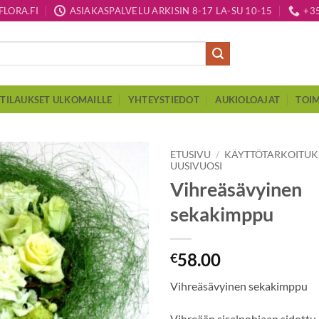
LORA.FI
ASIAKASPALVELU ARKISIN 8-17 LA-SU 10-15
+3
TILAUKSET ULKOMAILLE
YHTEYSTIEDOT
AUKIOLOAJAT
TOIM
ETUSIVU
/
KÄYTTÖTARKOITU
UUSIVUOSI
Vihreäsävyinen
sekakimppu
58.00
€
Vihreäsävyinen sekakimppu
Vihreään sisalpohjaan sidottu