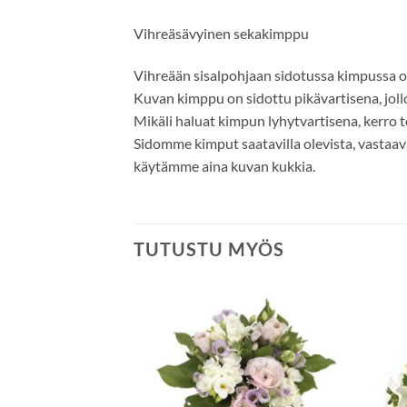
Vihreäsävyinen sekakimppu
Vihreään sisalpohjaan sidotussa kimpussa on
Kuvan kimppu on sidottu pikävartisena, joll
Mikäli haluat kimpun lyhytvartisena, kerro to
Sidomme kimput saatavilla olevista, vastaava
käytämme aina kuvan kukkia.
TUTUSTU MYÖS